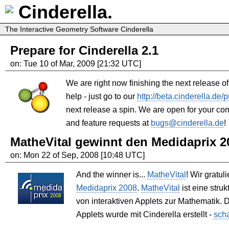
Cinderella.
The Interactive Geometry Software Cinderella
Prepare for Cinderella 2.1
on: Tue 10 of Mar, 2009 [21:32 UTC]
We are right now finishing the next release o
help - just go to our
http://beta.cinderella.de/p
next release a spin. We are open for your co
and feature requests at
bugs@cinderella.de
!
MatheVital gewinnt den Medidaprix 2
on: Mon 22 of Sep, 2008 [10:48 UTC]
And the winner is...
MatheVital
! Wir gratu
Medidaprix 2008
.
MatheVital
ist eine stru
von interaktiven Applets zur Mathematik. D
Applets wurde mit Cinderella erstellt -
scha