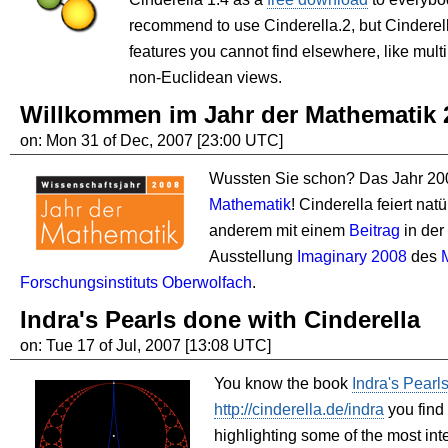
recommend to use Cinderella.2, but Cinderella
features you cannot find elsewhere, like mul
non-Euclidean views.
Willkommen im Jahr der Mathematik 
on: Mon 31 of Dec, 2007 [23:00 UTC]
Wussten Sie schon? Das Jahr 200
Mathematik
! Cinderella feiert natü
anderem mit einem
Beitrag
in der 
Ausstellung
Imaginary 2008
des
Forschungsinstituts Oberwolfach
.
Indra's Pearls done with Cinderella
on: Tue 17 of Jul, 2007 [13:08 UTC]
You know the book
Indra's Pearl
http://cinderella.de/indra
you find
highlighting some of the most int