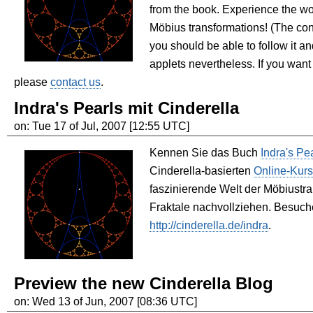
from the book. Experience the wo
Möbius transformations! (The con
you should be able to follow it an
applets nevertheless. If you want 
please
contact us
.
Indra's Pearls mit Cinderella
on: Tue 17 of Jul, 2007 [12:55 UTC]
Kennen Sie das Buch
Indra's Pe
Cinderella-basierten
Online-Kurs
faszinierende Welt der Möbiustr
Fraktale nachvollziehen. Besuch
http://cinderella.de/indra
.
Preview the new Cinderella Blog
on: Wed 13 of Jun, 2007 [08:36 UTC]