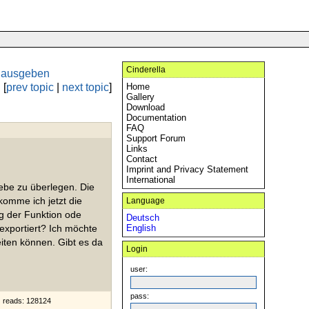
Cinderella
e ausgeben
[
prev topic
|
next topic
]
Home
Gallery
Download
Documentation
FAQ
Support Forum
Links
Contact
Imprint and Privacy Statement
International
iebe zu überlegen. Die
omme ich jetzt die
Language
 der Funktion ode
Deutsch
exportiert? Ich möchte
English
iten können. Gibt es da
Login
user:
pass:
reads: 128124