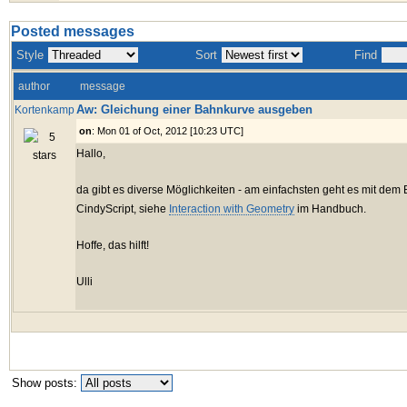
Posted messages
Style
Sort
Find
author
message
Aw: Gleichung einer Bahnkurve ausgeben
Kortenkamp
on
: Mon 01 of Oct, 2012 [10:23 UTC]
Hallo,
da gibt es diverse Möglichkeiten - am einfachsten geht es mit dem
CindyScript, siehe
Interaction with Geometry
im Handbuch.
Hoffe, das hilft!
Ulli
Show posts: