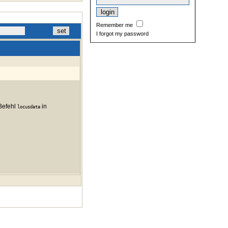
Remember me
I forgot my password
 Befehl
in
locusdata